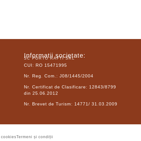
Informatii societate:
SC PORTO RAFTI SRL
CUI: RO 15471995
Nr. Reg. Com.: J08/1445/2004
Nr. Certificat de Clasificare: 12843/8799
din 25.06.2012
Nr. Brevet de Turism: 14771/ 31.03.2009
ă cookies
Termeni și condiții