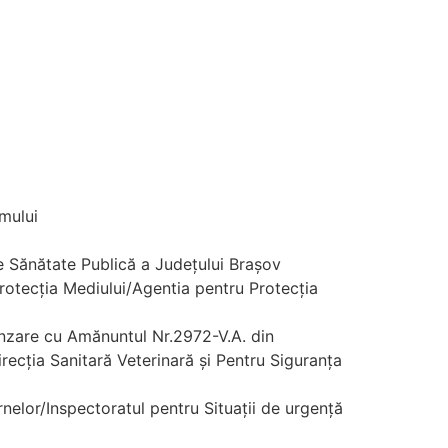
smului
de Sănătate Publică a Județului Brașov
rotecția Mediului/Agentia pentru Protecția
ânzare cu Amănuntul Nr.2972-V.A. din
recția Sanitară Veterinară și Pentru Siguranța
rnelor/Inspectoratul pentru Situații de urgență