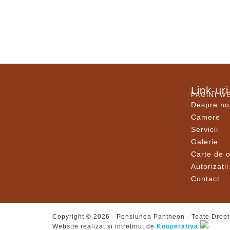
Link-uri
PAGINI W
Despre no
Camere
Servicii
Galerie
Carte de o
Autorizații
Contact
Copyright © 2026 ·
Pensiunea Pantheon
· Toate Drept
Website realizat si intretinut de
Kooperativa